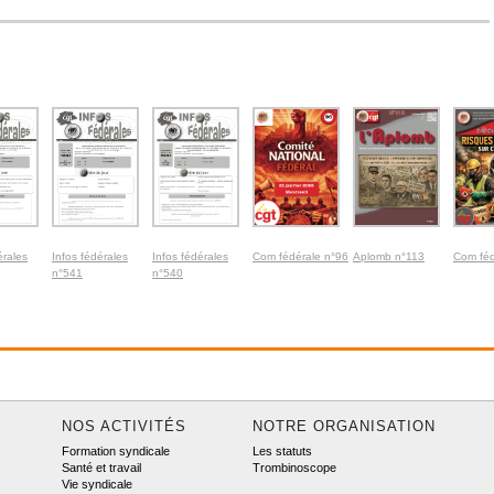
érales
Infos fédérales
Infos fédérales
Com fédérale n°96
Aplomb n°113
Com féd
n°541
n°540
NOS ACTIVITÉS
NOTRE ORGANISATION
Formation syndicale
Les statuts
Santé et travail
Trombinoscope
Vie syndicale