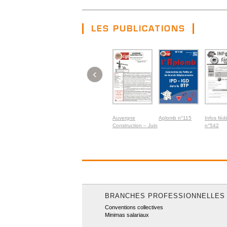
LES PUBLICATIONS
‹
Auvergne
Aplomb n°115
Infos féd
Construction – Juin
n°542
2026
BRANCHES PROFESSIONNELLES
Conventions collectives
Minimas salariaux