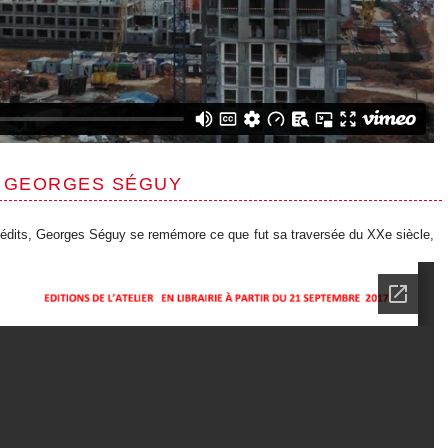
 / GEORGES SÉGUY
inédits, Georges Séguy se remémore ce que fut sa traversée du XXe siècle,