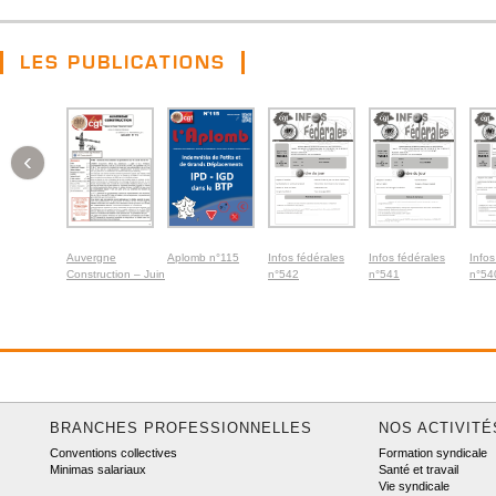
LES PUBLICATIONS
‹
Auvergne
Aplomb n°115
Infos fédérales
Infos fédérales
Infos
Construction – Juin
n°542
n°541
n°54
2026
BRANCHES PROFESSIONNELLES
NOS ACTIVITÉ
Conventions collectives
Formation syndicale
Minimas salariaux
Santé et travail
Vie syndicale