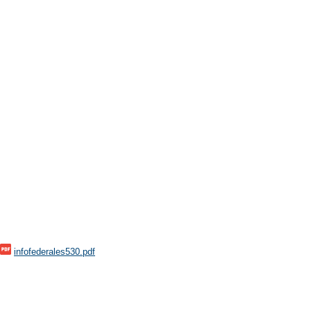
infofederales530.pdf