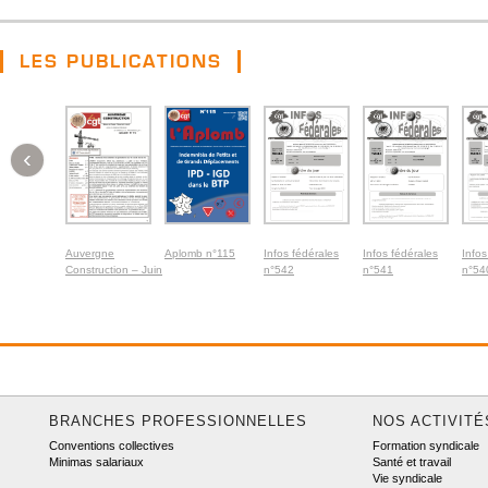
LES PUBLICATIONS
‹
Auvergne
Aplomb n°115
Infos fédérales
Infos fédérales
Infos
Construction – Juin
n°542
n°541
n°54
2026
BRANCHES PROFESSIONNELLES
NOS ACTIVITÉ
Conventions collectives
Formation syndicale
Minimas salariaux
Santé et travail
Vie syndicale