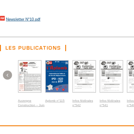
Newsletter N°10.pdf
LES PUBLICATIONS
‹
Auvergne
Aplomb n°115
Infos fédérales
Infos fédérales
Infos
Construction – Juin
n°542
n°541
n°54
2026