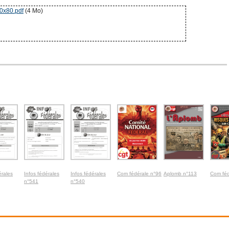
60x80.pdf
(4 Mo)
érales
Infos fédérales
Infos fédérales
Com fédérale n°96
Aplomb n°113
Com féd
n°541
n°540