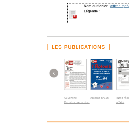
Nom du fichier
:
affiche-tpe
Légende
:
LES PUBLICATIONS
‹
Auvergne
Aplomb n°115
Infos féd
Construction – Juin
n°542
2026