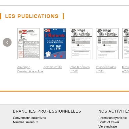
LES PUBLICATIONS
‹
Auvergne
Aplomb n°115
Infos fédérales
Infos fédérales
Infos
Construction – Juin
n°542
n°541
n°54
2026
BRANCHES PROFESSIONNELLES
NOS ACTIVITÉ
Conventions collectives
Formation syndicale
Minimas salariaux
Santé et travail
Vie syndicale