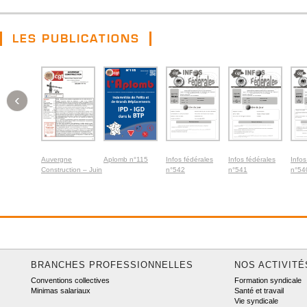
LES PUBLICATIONS
‹
Auvergne
Aplomb n°115
Infos fédérales
Infos fédérales
Infos
Construction – Juin
n°542
n°541
n°54
2026
BRANCHES PROFESSIONNELLES
NOS ACTIVITÉ
Conventions collectives
Formation syndicale
Minimas salariaux
Santé et travail
Vie syndicale