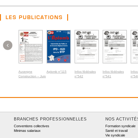
LES PUBLICATIONS
‹
Auvergne
Aplomb n°115
Infos fédérales
Infos fédérales
Infos
Construction – Juin
n°542
n°541
n°54
2026
BRANCHES PROFESSIONNELLES
NOS ACTIVITÉ
Conventions collectives
Formation syndicale
Minimas salariaux
Santé et travail
Vie syndicale