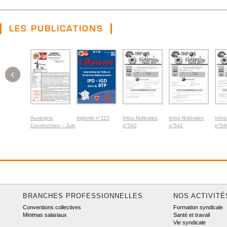
LES PUBLICATIONS
‹
Auvergne
Aplomb n°115
Infos fédérales
Infos fédérales
Infos
Construction – Juin
n°542
n°541
n°54
2026
BRANCHES PROFESSIONNELLES
NOS ACTIVITÉ
Conventions collectives
Formation syndicale
Minimas salariaux
Santé et travail
Vie syndicale