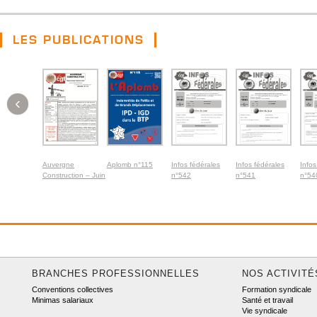
LES PUBLICATIONS
‹
Auvergne
Aplomb n°115
Infos fédérales
Infos fédérales
Infos
Construction – Juin
n°542
n°541
n°54
2026
BRANCHES PROFESSIONNELLES
NOS ACTIVITÉ
Conventions collectives
Formation syndicale
Minimas salariaux
Santé et travail
Vie syndicale