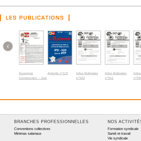
LES PUBLICATIONS
‹
Auvergne
Aplomb n°115
Infos fédérales
Infos fédérales
Infos
Construction – Juin
n°542
n°541
n°54
2026
BRANCHES PROFESSIONNELLES
NOS ACTIVITÉ
Conventions collectives
Formation syndicale
Minimas salariaux
Santé et travail
Vie syndicale