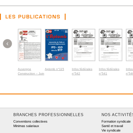
LES PUBLICATIONS
‹
Auvergne
Aplomb n°115
Infos fédérales
Infos fédérales
Infos
Construction – Juin
n°542
n°541
n°54
2026
BRANCHES PROFESSIONNELLES
NOS ACTIVITÉ
Conventions collectives
Formation syndicale
Minimas salariaux
Santé et travail
Vie syndicale