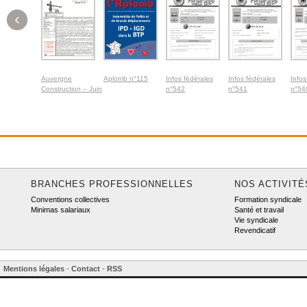
‹
Auvergne
Aplomb n°115
Infos fédérales
Infos fédérales
Infos
Construction – Juin
n°542
n°541
n°54
2026
BRANCHES PROFESSIONNELLES
NOS ACTIVITÉ
Conventions collectives
Formation syndicale
Minimas salariaux
Santé et travail
Vie syndicale
Revendicatif
Mentions légales
-
Contact
-
RSS