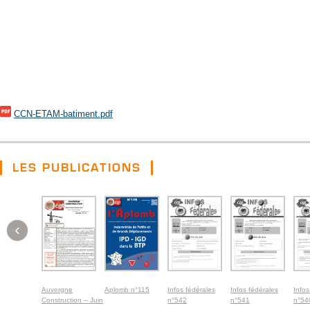
CCN-ETAM-batiment.pdf
LES PUBLICATIONS
‹
Auvergne
Aplomb n°115
Infos fédérales
Infos fédérales
Infos
Construction – Juin
n°542
n°541
n°54