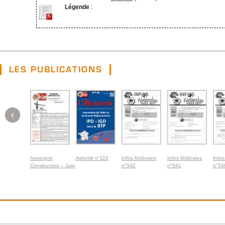
Légende
:
LES PUBLICATIONS
‹
Auvergne
Aplomb n°115
Infos fédérales
Infos fédérales
Infos
Construction – Juin
n°542
n°541
n°54
2026