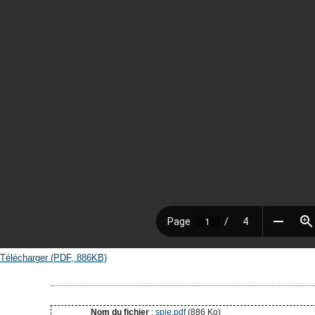
Télécharger (PDF, 886KB)
Nom du fichier
:
spie.pdf
(886 Ko)