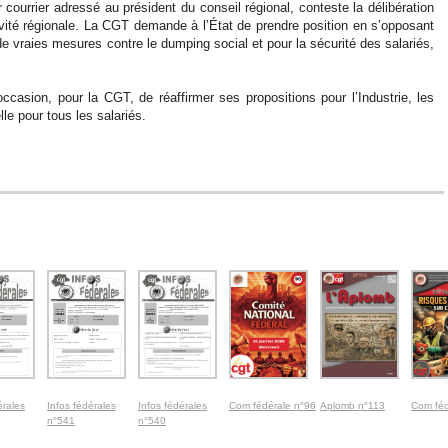
courrier adressé au président du conseil régional, conteste la délibération
ctivité régionale. La CGT demande à l’État de prendre position en s’opposant
de vraies mesures contre le dumping social et pour la sécurité des salariés,
ccasion, pour la CGT, de réaffirmer ses propositions pour l’Industrie, les
lle pour tous les salariés.
érales
Infos fédérales
Infos fédérales
Com fédérale n°96
Aplomb n°113
Com féd
n°541
n°540