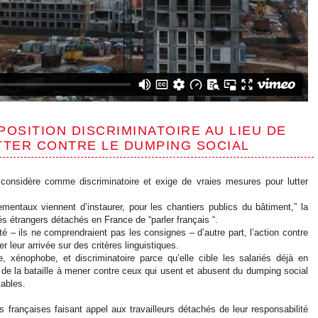
POSITION DISCRIMINATOIRE AU LIEU DE
TTER CONTRE LE DUMPING SOCIAL
considère comme discriminatoire et exige de vraies mesures pour lutter
mentaux viennent d’instaurer, pour les chantiers publics du bâtiment,” la
iés étrangers détachés en France de “parler français “.
té – ils ne comprendraient pas les consignes – d’autre part, l’action contre
rer leur arrivée sur des critères linguistiques.
, xénophobe, et discriminatoire parce qu’elle cible les salariés déjà en
re de la bataille à mener contre ceux qui usent et abusent du dumping social
tables.
s françaises faisant appel aux travailleurs détachés de leur responsabilité