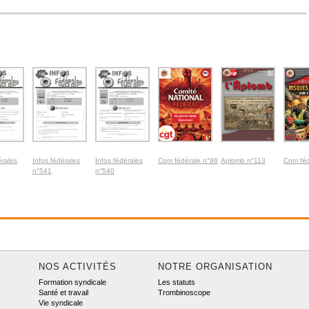
érales
Infos fédérales
Infos fédérales
Com fédérale n°96
Aplomb n°113
Com féd
n°541
n°540
NOS ACTIVITÉS
NOTRE ORGANISATION
Formation syndicale
Les statuts
Santé et travail
Trombinoscope
Vie syndicale