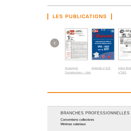
LES PUBLICATIONS
‹
Auvergne
Aplomb n°115
Infos féd
Construction – Juin
n°542
2026
BRANCHES PROFESSIONNELLES
Conventions collectives
Minimas salariaux