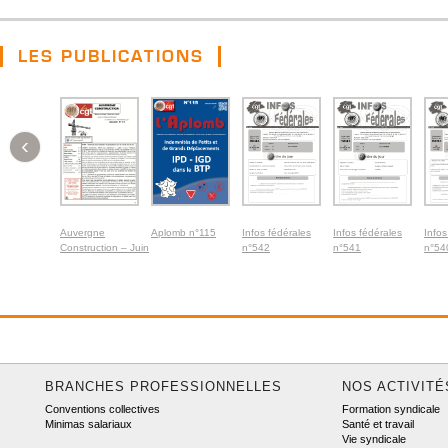
LES PUBLICATIONS
‹
Auvergne
Aplomb n°115
Infos fédérales
Infos fédérales
Infos
Construction – Juin
n°542
n°541
n°54
2026
BRANCHES PROFESSIONNELLES
NOS ACTIVITÉ
Conventions collectives
Formation syndicale
Minimas salariaux
Santé et travail
Vie syndicale