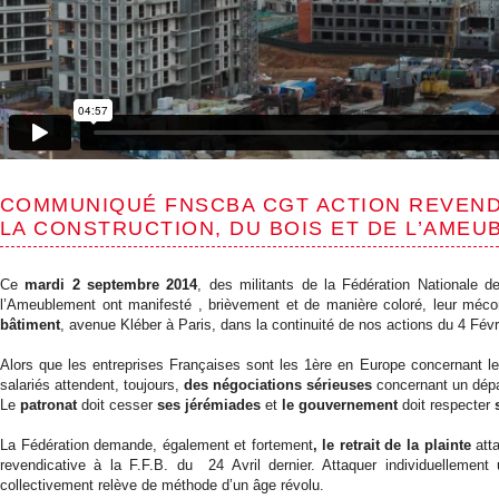
COMMUNIQUÉ FNSCBA CGT ACTION REVENDI
LA CONSTRUCTION, DU BOIS ET DE L’AME
Ce
mardi 2 septembre 2014
, des militants de la Fédération Nationale d
l’Ameublement ont manifesté , brièvement et de manière coloré, leur mé
bâtiment
, avenue Kléber à Paris, dans la continuité de nos actions du 4 Févri
Alors que les entreprises Françaises sont les 1ère en Europe concernant le
salariés attendent, toujours,
des négociations sérieuses
concernant un dépa
Le
patronat
doit cesser
ses jérémiades
et
le gouvernement
doit respecter
La Fédération demande, également et fortement
, le retrait de la plainte
atta
revendicative à la F.F.B. du 24 Avril dernier. Attaquer individuellement
collectivement relève de méthode d’un âge révolu.