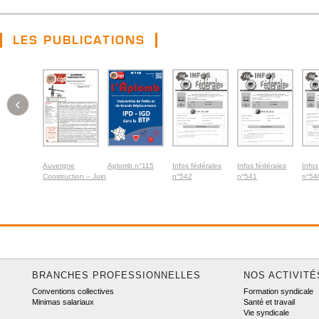
LES PUBLICATIONS
‹
Auvergne
Aplomb n°115
Infos fédérales
Infos fédérales
Infos
Construction – Juin
n°542
n°541
n°54
2026
BRANCHES PROFESSIONNELLES
NOS ACTIVITÉ
Conventions collectives
Formation syndicale
Minimas salariaux
Santé et travail
Vie syndicale