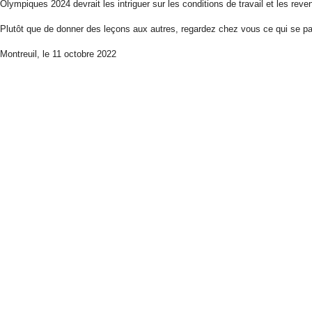
Olympiques 2024 d
evrait
les intrigue
r
sur les cond
itions de travail et l
es
reven
Plutôt que
de donner des leçons aux autres, regard
ez
chez vous ce qui se p
Montreuil, le 11 octobre 2022