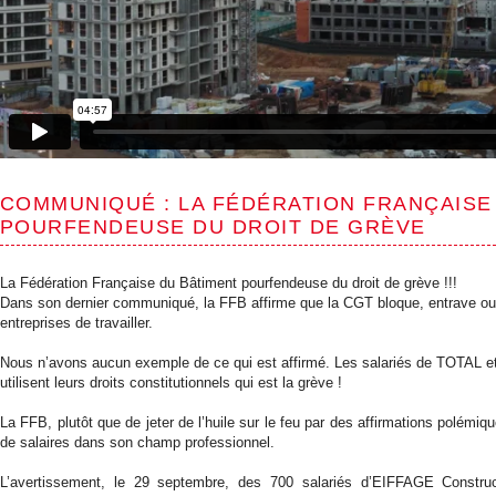
COMMUNIQUÉ : LA FÉDÉRATION FRANÇAISE
POURFENDEUSE DU DROIT DE GRÈVE
La Fédération Française du Bâtiment
pourfendeuse
du droit de grève
!!!
Dans son dernier communiqué, la FFB affirme que la CGT bloque, entrave
ou
entreprises de travailler.
Nous n’avons aucun exemple de ce qui
est affirmé.
L
es
s
alar
ié
s de TOTAL e
utilisent leurs droits constitutionnels qui est la grève
!
La FFB,
plutôt
que de jeter de l’huile sur le feu par des affirmations
pol
émiqu
de
s
alaire
s
dans
son champ professionnel
.
L’avertissement,
le
29 septembre, des 700 salariés
d’EIFFAGE
Constru