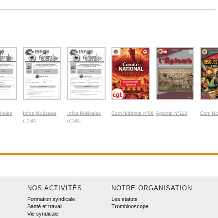
érales
Infos fédérales
Infos fédérales
Com fédérale n°96
Aplomb n°113
Com féd
n°541
n°540
NOS ACTIVITÉS
NOTRE ORGANISATION
Formation syndicale
Les statuts
Santé et travail
Trombinoscope
Vie syndicale