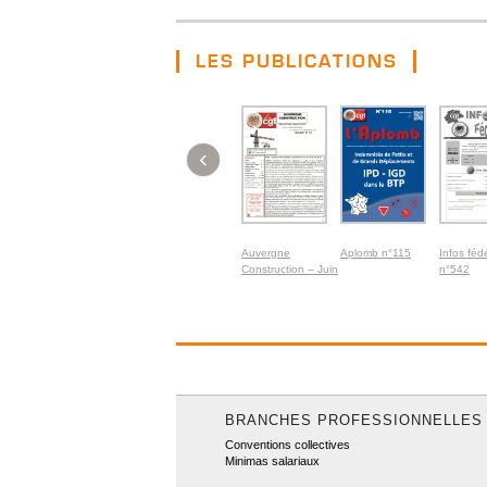
LES PUBLICATIONS
‹
Auvergne
Aplomb n°115
Infos féd
Construction – Juin
n°542
2026
BRANCHES PROFESSIONNELLES
Conventions collectives
Minimas salariaux