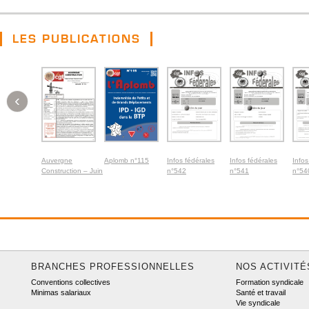
LES PUBLICATIONS
‹
Auvergne
Aplomb n°115
Infos fédérales
Infos fédérales
Infos
Construction – Juin
n°542
n°541
n°54
2026
BRANCHES PROFESSIONNELLES
NOS ACTIVITÉ
Conventions collectives
Formation syndicale
Minimas salariaux
Santé et travail
Vie syndicale