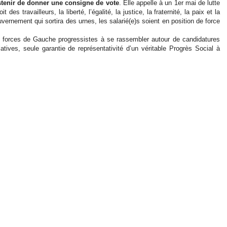
stenir de donner une consigne de vote
. Elle appelle à un 1er mai de lutte
des travailleurs, la liberté, l’égalité, la justice, la fraternité, la paix et la
ernement qui sortira des urnes, les salarié(e)s soient en position de force
les forces de Gauche progressistes à se rassembler autour de candidatures
ives, seule garantie de représentativité d’un véritable Progrès Social à