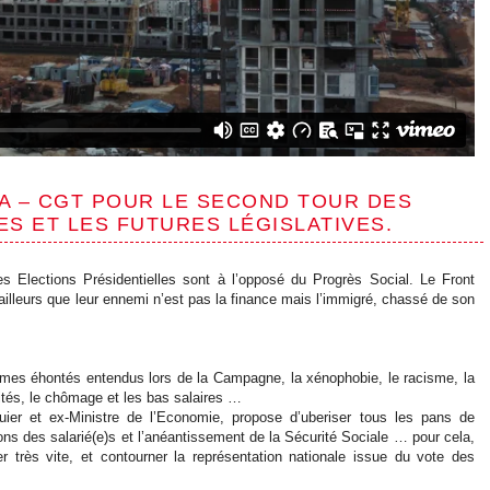
A – CGT POUR LE SECOND TOUR DES
ES ET LES FUTURES LÉGISLATIVES.
s Elections Présidentielles sont à l’opposé du Progrès Social. Le Front
vailleurs que leur ennemi n’est pas la finance mais l’immigré, chassé de son
games éhontés entendus lors de la Campagne, la xénophobie, le racisme, la
ités, le chômage et les bas salaires …
r et ex-Ministre de l’Economie, propose d’uberiser tous les pans de
ions des salarié(e)s et l’anéantissement de la Sécurité Sociale … pour cela,
er très vite, et contourner la représentation nationale issue du vote des