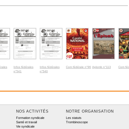
érales
Infos fédérales
Infos fédérales
Com fédérale n°96
Aplomb n°113
Com féd
n°541
n°540
NOS ACTIVITÉS
NOTRE ORGANISATION
Formation syndicale
Les statuts
Santé et travail
Trombinoscope
Vie syndicale