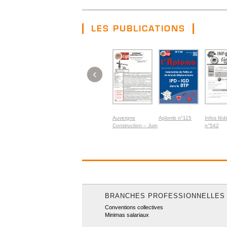
LES PUBLICATIONS
‹
Auvergne
Aplomb n°115
Infos féd
Construction – Juin
n°542
2026
BRANCHES PROFESSIONNELLES
Conventions collectives
Minimas salariaux