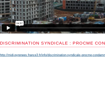
DISCRIMINATION SYNDICALE : PROCME CO
http://midi-pyrenees.france3.fr/info/discrimination-syndicale–procme-conda