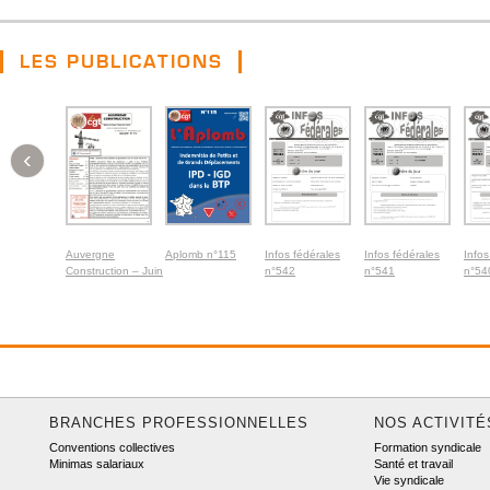
LES PUBLICATIONS
‹
Auvergne
Aplomb n°115
Infos fédérales
Infos fédérales
Infos
Construction – Juin
n°542
n°541
n°54
2026
BRANCHES PROFESSIONNELLES
NOS ACTIVITÉ
Conventions collectives
Formation syndicale
Minimas salariaux
Santé et travail
Vie syndicale