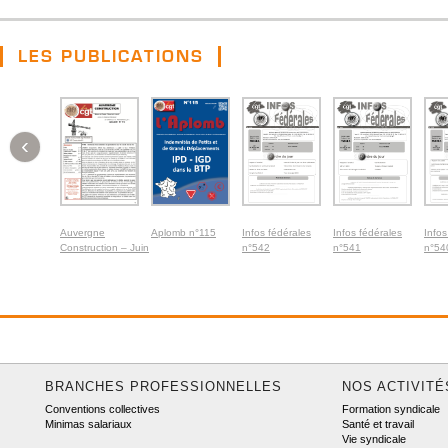
LES PUBLICATIONS
‹
Auvergne
Aplomb n°115
Infos fédérales
Infos fédérales
Infos
Construction – Juin
n°542
n°541
n°54
2026
BRANCHES PROFESSIONNELLES
NOS ACTIVITÉ
Conventions collectives
Formation syndicale
Minimas salariaux
Santé et travail
Vie syndicale