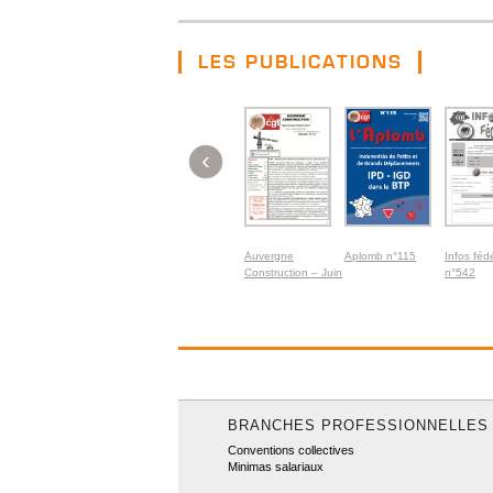
LES PUBLICATIONS
‹
Auvergne
Aplomb n°115
Infos féd
Construction – Juin
n°542
2026
BRANCHES PROFESSIONNELLES
Conventions collectives
Minimas salariaux