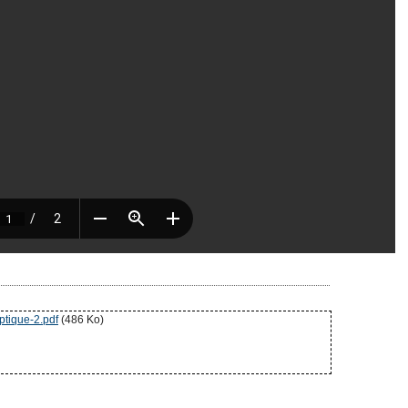
ptique-2.pdf
(486 Ko)