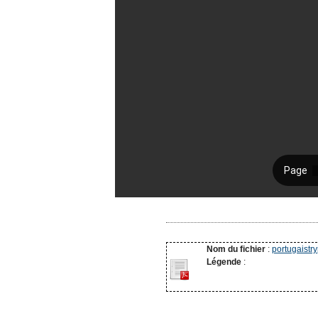
Nom du fichier
:
portugaistry
Légende
: