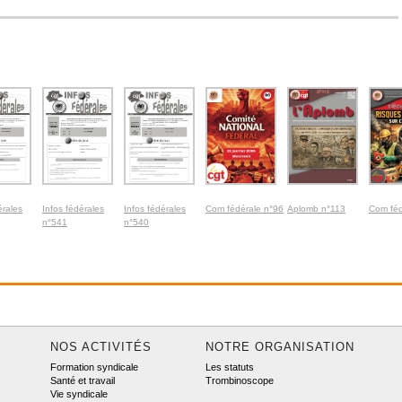
érales
Infos fédérales
Infos fédérales
Com fédérale n°96
Aplomb n°113
Com féd
n°541
n°540
NOS ACTIVITÉS
NOTRE ORGANISATION
Formation syndicale
Les statuts
Santé et travail
Trombinoscope
Vie syndicale