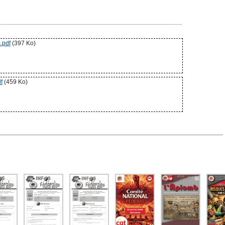
.pdf
(397 Ko)
f
(459 Ko)