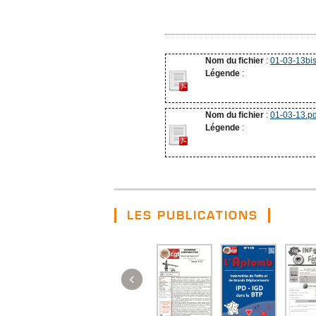
Nom du fichier
:
01-03-13bis
Légende
:
Nom du fichier
:
01-03-13.pd
Légende
:
LES PUBLICATIONS
‹