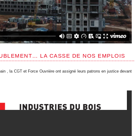
EUBLEMENT… LA CASSE DE NOS EMPLOIS
in , la CGT et Force Ouvrière ont assigné leurs patrons en justice devant