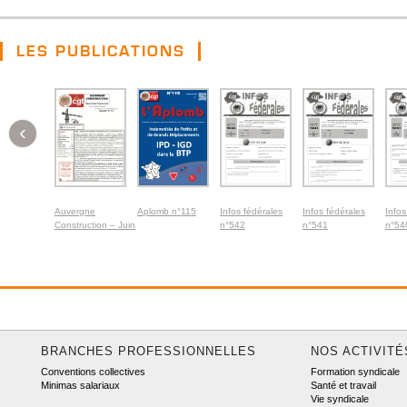
LES PUBLICATIONS
‹
Auvergne
Aplomb n°115
Infos fédérales
Infos fédérales
Infos
Construction – Juin
n°542
n°541
n°54
2026
BRANCHES PROFESSIONNELLES
NOS ACTIVITÉ
Conventions collectives
Formation syndicale
Minimas salariaux
Santé et travail
Vie syndicale