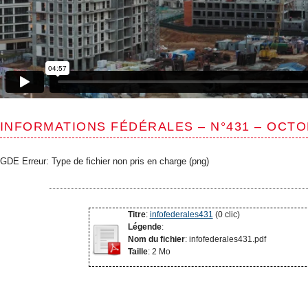
INFORMATIONS FÉDÉRALES – N°431 – OCTO
GDE Erreur: Type de fichier non pris en charge (png)
Titre
:
infofederales431
(0 clic)
Légende
:
Nom du fichier
: infofederales431.pdf
Taille
: 2 Mo