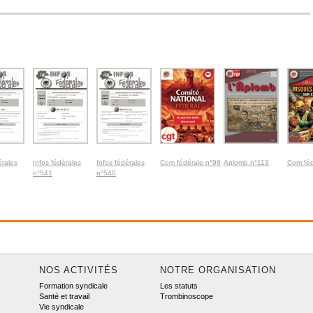
érales
Infos fédérales
Infos fédérales
Com fédérale n°96
Aplomb n°113
Com féd
n°541
n°540
NOS ACTIVITÉS
NOTRE ORGANISATION
Formation syndicale
Les statuts
Santé et travail
Trombinoscope
Vie syndicale