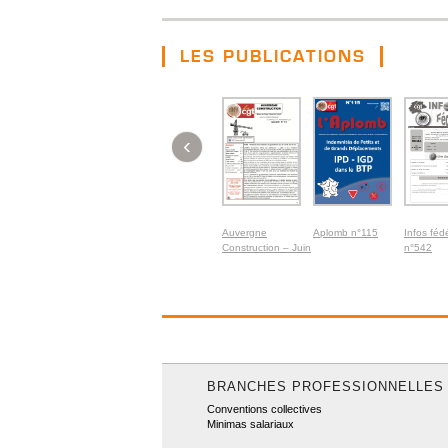
LES PUBLICATIONS
‹
Auvergne
Aplomb n°115
Infos féd
Construction – Juin
n°542
2026
BRANCHES PROFESSIONNELLES
Conventions collectives
Minimas salariaux