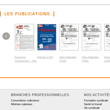
LES PUBLICATIONS
‹
Auvergne
Aplomb n°115
Infos fédérales
Infos fédérales
Infos
Construction – Juin
n°542
n°541
n°54
2026
BRANCHES PROFESSIONNELLES
NOS ACTIVITÉ
Conventions collectives
Formation syndicale
Minimas salariaux
Santé et travail
Vie syndicale