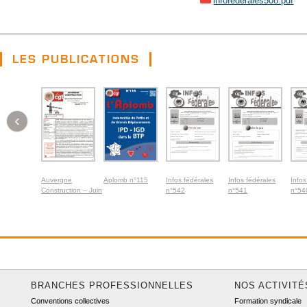
infofederales508.pdf
LES PUBLICATIONS
‹
Auvergne
Aplomb n°115
Infos fédérales
Infos fédérales
Infos
Construction – Juin
n°542
n°541
n°54
2026
BRANCHES PROFESSIONNELLES
NOS ACTIVITÉ
Conventions collectives
Formation syndicale