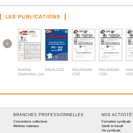
LES PUBLICATIONS
‹
Auvergne
Aplomb n°115
Infos fédérales
Infos fédérales
Infos
Construction – Juin
n°542
n°541
n°54
2026
BRANCHES PROFESSIONNELLES
NOS ACTIVITÉ
Conventions collectives
Formation syndicale
Minimas salariaux
Santé et travail
Vie syndicale