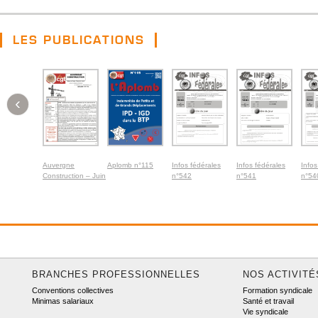
LES PUBLICATIONS
‹
Auvergne
Aplomb n°115
Infos fédérales
Infos fédérales
Infos
Construction – Juin
n°542
n°541
n°54
2026
BRANCHES PROFESSIONNELLES
NOS ACTIVITÉ
Conventions collectives
Formation syndicale
Minimas salariaux
Santé et travail
Vie syndicale