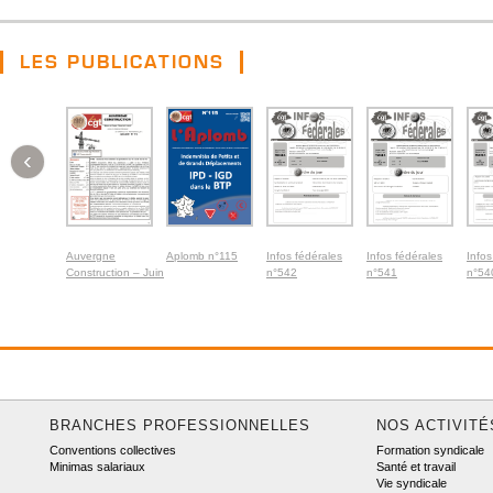
LES PUBLICATIONS
‹
Auvergne
Aplomb n°115
Infos fédérales
Infos fédérales
Infos
Construction – Juin
n°542
n°541
n°54
2026
BRANCHES PROFESSIONNELLES
NOS ACTIVITÉ
Conventions collectives
Formation syndicale
Minimas salariaux
Santé et travail
Vie syndicale