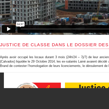
JUSTICE DE CLASSE DANS LE DOSSIER DES
Après avoir occupé les locaux durant 3 mois (24h/24 – 7j/7) de leur ancien
(Calvados) liquidée le 29 Octobre 2014, les ex-salariés Lainé avaient décidé 
Brand de contester l’homologation de leurs licenciements, le déroulement de 