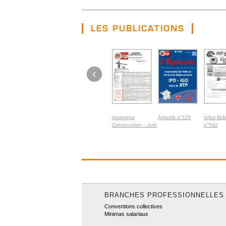
LES PUBLICATIONS
‹
Auvergne
Aplomb n°115
Infos féd
Construction – Juin
n°542
2026
BRANCHES PROFESSIONNELLES
Conventions collectives
Minimas salariaux