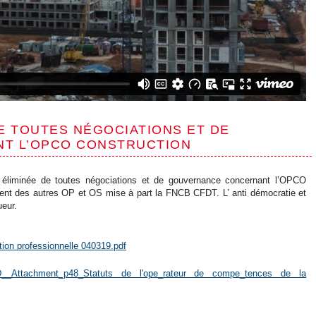
DE TOUTES NÉGOCIATIONS ET DE
T L’OPCO CONSTRUCTION
t éliminée de toutes négociations et de gouvernance concernant l’OPCO
 des autres OP et OS mise à part la FNCB CFDT. L’ anti démocratie et
ueur.
ation professionnelle 040319.pdf
__Attachment_p48_Statuts de l'ope_rateur de compe_tences de la