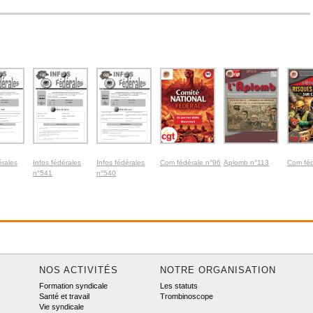
érales
Infos fédérales
Infos fédérales
Com fédérale n°96
Aplomb n°113
Com féd
n°541
n°540
NOS ACTIVITÉS
NOTRE ORGANISATION
Formation syndicale
Les statuts
Santé et travail
Trombinoscope
Vie syndicale