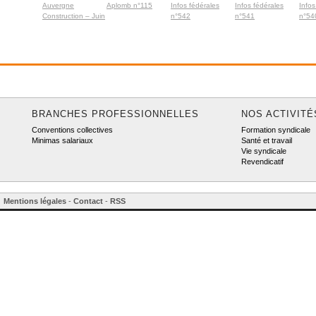
Auvergne
Aplomb n°115
Infos fédérales
Infos fédérales
Infos
Construction – Juin
n°542
n°541
n°54
2026
BRANCHES PROFESSIONNELLES
NOS ACTIVITÉ
Conventions collectives
Formation syndicale
Minimas salariaux
Santé et travail
Vie syndicale
Revendicatif
Mentions légales
-
Contact
-
RSS