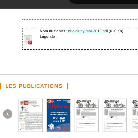
Nom du fichier
:
eric-cluny-mai-2013.pdf
(610 Ko)
Légende
:
LES PUBLICATIONS
‹