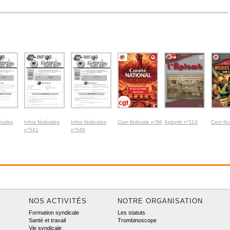
érales
Infos fédérales
Infos fédérales
Com fédérale n°96
Aplomb n°113
Com féd
n°541
n°540
NOS ACTIVITÉS
NOTRE ORGANISATION
Formation syndicale
Les statuts
Santé et travail
Trombinoscope
Vie syndicale