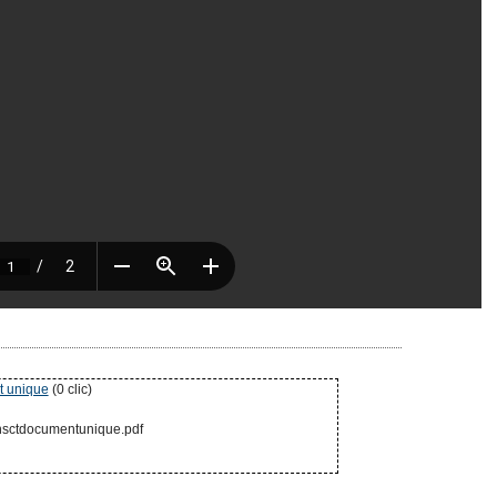
t unique
(0 clic)
chsctdocumentunique.pdf