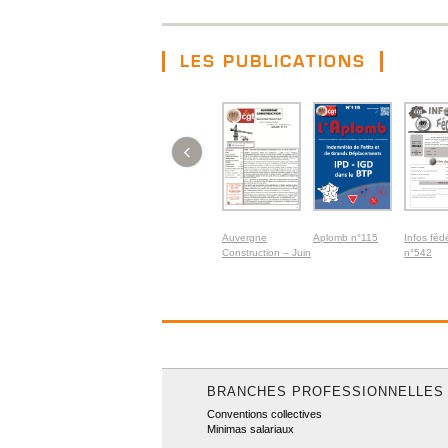
LES PUBLICATIONS
‹
Auvergne
Aplomb n°115
Infos féd
Construction – Juin
n°542
2026
BRANCHES PROFESSIONNELLES
Conventions collectives
Minimas salariaux