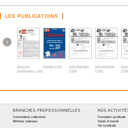
LES PUBLICATIONS
‹
Auvergne
Aplomb n°115
Infos fédérales
Infos fédérales
Infos
Construction – Juin
n°542
n°541
n°54
2026
BRANCHES PROFESSIONNELLES
NOS ACTIVITÉ
Conventions collectives
Formation syndicale
Minimas salariaux
Santé et travail
Vie syndicale