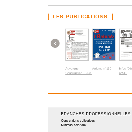
LES PUBLICATIONS
‹
Auvergne
Aplomb n°115
Infos féd
Construction – Juin
n°542
2026
BRANCHES PROFESSIONNELLES
Conventions collectives
Minimas salariaux