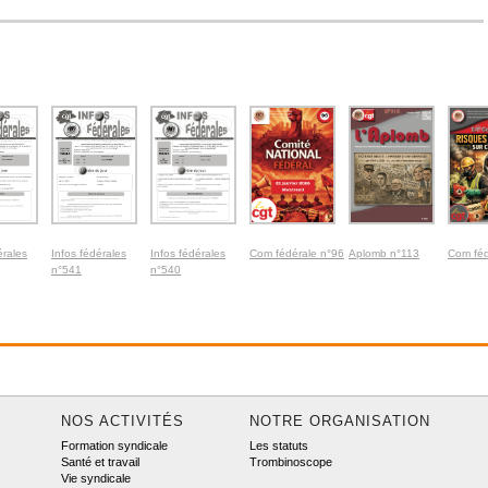
érales
Infos fédérales
Infos fédérales
Com fédérale n°96
Aplomb n°113
Com féd
n°541
n°540
NOS ACTIVITÉS
NOTRE ORGANISATION
Formation syndicale
Les statuts
Santé et travail
Trombinoscope
Vie syndicale