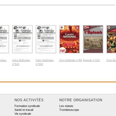
érales
Infos fédérales
Infos fédérales
Com fédérale n°96
Aplomb n°113
Com féd
n°541
n°540
NOS ACTIVITÉS
NOTRE ORGANISATION
Formation syndicale
Les statuts
Santé et travail
Trombinoscope
Vie syndicale