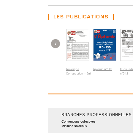
LES PUBLICATIONS
‹
Auvergne
Aplomb n°115
Infos féd
Construction – Juin
n°542
2026
BRANCHES PROFESSIONNELLES
Conventions collectives
Minimas salariaux