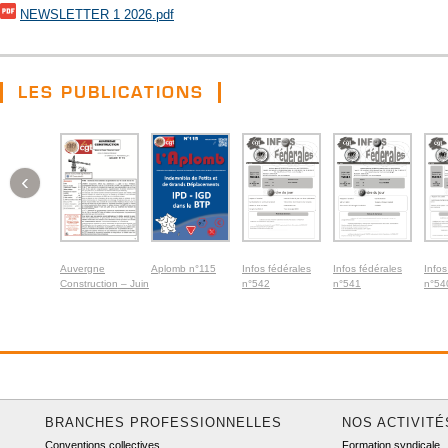
NEWSLETTER 1 2026.pdf
LES PUBLICATIONS
‹
Auvergne
Aplomb n°115
Infos fédérales
Infos fédérales
Infos
Construction – Juin
n°542
n°541
n°54
2026
BRANCHES PROFESSIONNELLES
NOS ACTIVITÉ
Conventions collectives
Formation syndicale