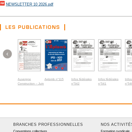
NEWSLETTER 10 2026.pdf
LES PUBLICATIONS
‹
Auvergne
Aplomb n°115
Infos fédérales
Infos fédérales
Infos
Construction – Juin
n°542
n°541
n°54
2026
BRANCHES PROFESSIONNELLES
NOS ACTIVITÉ
Conventions collectives
Formation syndicale