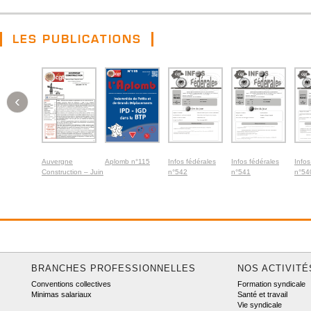
LES PUBLICATIONS
‹
Auvergne
Aplomb n°115
Infos fédérales
Infos fédérales
Infos
Construction – Juin
n°542
n°541
n°54
2026
BRANCHES PROFESSIONNELLES
NOS ACTIVITÉ
Conventions collectives
Formation syndicale
Minimas salariaux
Santé et travail
Vie syndicale