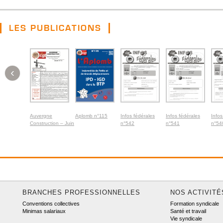
LES PUBLICATIONS
‹
Auvergne
Aplomb n°115
Infos fédérales
Infos fédérales
Infos
Construction – Juin
n°542
n°541
n°54
2026
BRANCHES PROFESSIONNELLES
NOS ACTIVITÉ
Conventions collectives
Formation syndicale
Minimas salariaux
Santé et travail
Vie syndicale