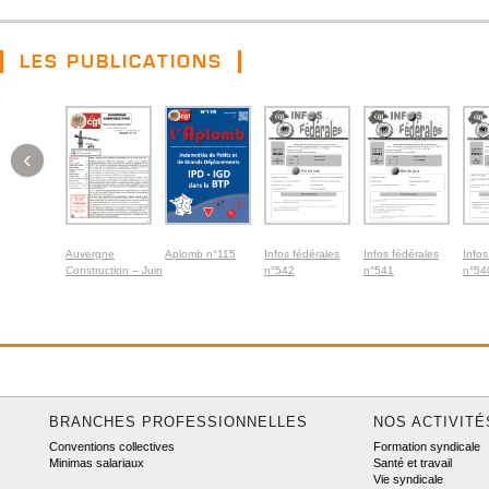
LES PUBLICATIONS
‹
Auvergne
Aplomb n°115
Infos fédérales
Infos fédérales
Infos
Construction – Juin
n°542
n°541
n°54
2026
BRANCHES PROFESSIONNELLES
NOS ACTIVITÉ
Conventions collectives
Formation syndicale
Minimas salariaux
Santé et travail
Vie syndicale