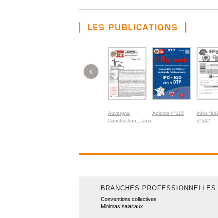
LES PUBLICATIONS
‹
Auvergne
Aplomb n°115
Infos féd
Construction – Juin
n°542
2026
BRANCHES PROFESSIONNELLES
Conventions collectives
Minimas salariaux