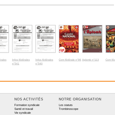
érales
Infos fédérales
Infos fédérales
Com fédérale n°96
Aplomb n°113
Com féd
n°541
n°540
NOS ACTIVITÉS
NOTRE ORGANISATION
Formation syndicale
Les statuts
Santé et travail
Trombinoscope
Vie syndicale