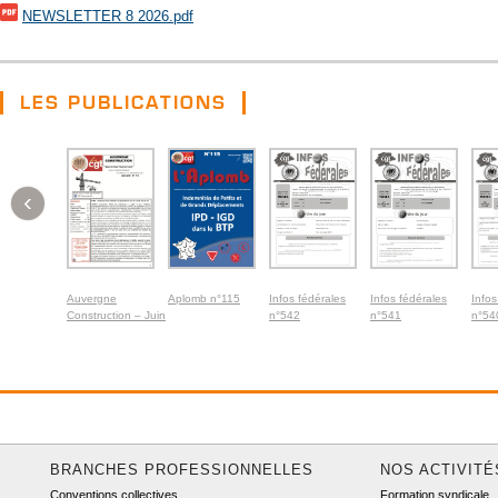
NEWSLETTER 8 2026.pdf
LES PUBLICATIONS
‹
Auvergne
Aplomb n°115
Infos fédérales
Infos fédérales
Infos
Construction – Juin
n°542
n°541
n°54
2026
BRANCHES PROFESSIONNELLES
NOS ACTIVITÉ
Conventions collectives
Formation syndicale