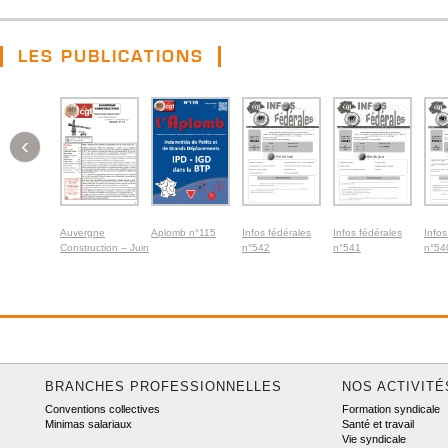
LES PUBLICATIONS
‹
Auvergne
Aplomb n°115
Infos fédérales
Infos fédérales
Infos
Construction – Juin
n°542
n°541
n°54
2026
BRANCHES PROFESSIONNELLES
NOS ACTIVITÉ
Conventions collectives
Formation syndicale
Minimas salariaux
Santé et travail
Vie syndicale