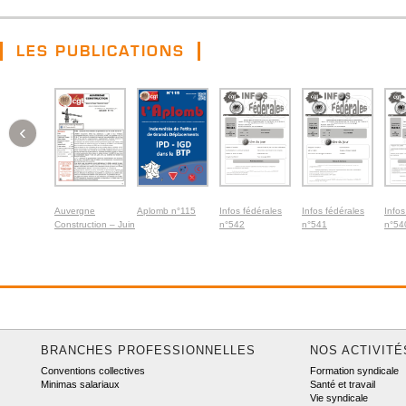
LES PUBLICATIONS
‹
Auvergne
Aplomb n°115
Infos fédérales
Infos fédérales
Infos
Construction – Juin
n°542
n°541
n°54
2026
BRANCHES PROFESSIONNELLES
NOS ACTIVITÉ
Conventions collectives
Formation syndicale
Minimas salariaux
Santé et travail
Vie syndicale