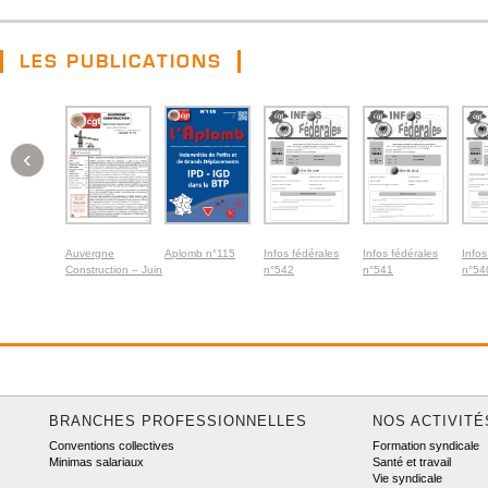
LES PUBLICATIONS
‹
Auvergne
Aplomb n°115
Infos fédérales
Infos fédérales
Infos
Construction – Juin
n°542
n°541
n°54
2026
BRANCHES PROFESSIONNELLES
NOS ACTIVITÉ
Conventions collectives
Formation syndicale
Minimas salariaux
Santé et travail
Vie syndicale