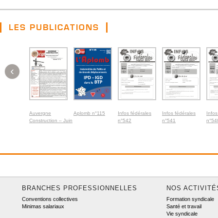
LES PUBLICATIONS
‹
Auvergne
Aplomb n°115
Infos fédérales
Infos fédérales
Infos
Construction – Juin
n°542
n°541
n°54
2026
BRANCHES PROFESSIONNELLES
NOS ACTIVITÉ
Conventions collectives
Formation syndicale
Minimas salariaux
Santé et travail
Vie syndicale